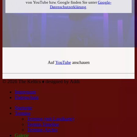
von YouTube bzw. Google finden Sie unter
Google-
Datenschutzerklärung
.
Auf
YouTube
anschauen
© 2026 The Keltics ♦ designed by Addi
Impressum
Datenschutz
Startseite
Termine
Termine (mit Landkarte)
Termin-Timeline
Termine-Archiv
Galerie