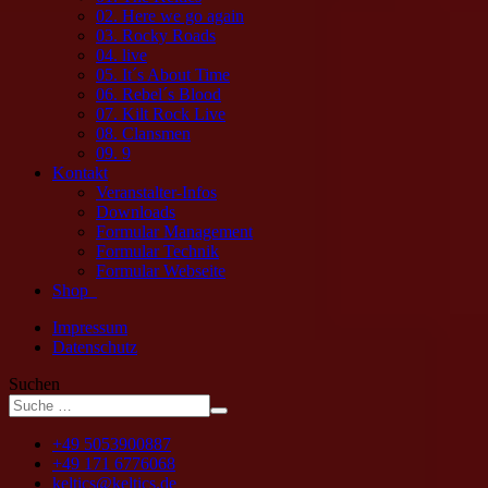
02. Here we go again
03. Rocky Roads
04. live
05. It´s About Time
06. Rebel´s Blood
07. Kilt Rock Live
08. Clansmen
09. 9
Kontakt
Veranstalter-Infos
Downloads
Formular Management
Formular Technik
Formular Webseite
Shop
Impressum
Datenschutz
Suchen
+49 5053900887
+49 171 6776068
keltics@keltics.de