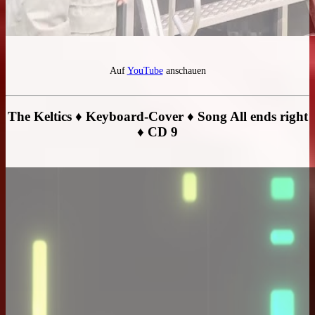
Auf
YouTube
anschauen
The Keltics ♦ Keyboard-Cover ♦ Song All ends right
♦ CD 9