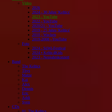
Video
2026
2024 - 30 Jahre 'Keltics'
2023 - YouTube
2022 - YouTube
2020/21 - YouTube
2019 - 25 Jahre 'Keltics'
2010 - Wacken
2019-2008 - YouTube
Foto
2024 - SüWi-Festival
2024 • Keltic4Kids
2023 - Neujahrskonzert
Band
The Keltics
Thys
Matze
Kai
Alex
Dennis
Eric
Addi
Sven
CDs
01. The Keltics