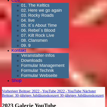
CDs
01. The Keltics
02. Here we go again
03. Rocky Roads
04. live
05. It´s About Time
06. Rebel´s Blood
07. Kilt Rock Live
08. Clansmen
09. 9
Kontakt
Veranstalter-Infos
Downloads
Formular Management
Formular Technik
Formular Webseite
Shop
Vorheriger Beitrag: 2022 - YouTube
2022 - YouTube
Nächster
Beitrag: 30-jähriges Jubiläumskonzert
30-jähriges Jubiläumskonzert
2023 Galerie YouTube