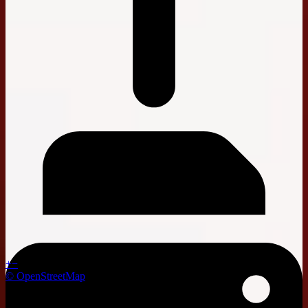
+
−
© OpenStreetMap