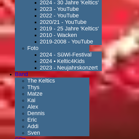
2024 - 30 Jahre 'Keltics'
2023 - YouTube
2022 - YouTube
2020/21 - YouTube
2019 - 25 Jahre 'Keltics'
2010 - Wacken
2019-2008 - YouTube
Foto
2024 - SüWi-Festival
2024 • Keltic4Kids
2023 - Neujahrskonzert
Band
The Keltics
Thys
Matze
Kai
Alex
Dennis
Eric
Addi
Sven