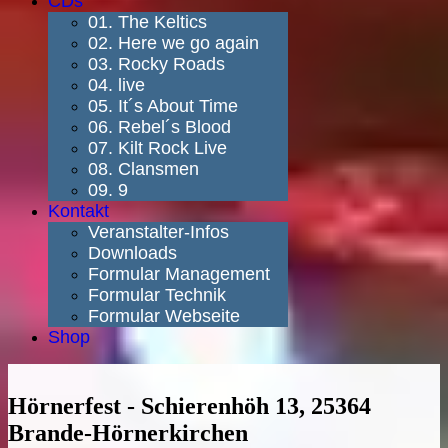
CDs
01. The Keltics
02. Here we go again
03. Rocky Roads
04. live
05. It´s About Time
06. Rebel´s Blood
07. Kilt Rock Live
08. Clansmen
09. 9
Kontakt
Veranstalter-Infos
Downloads
Formular Management
Formular Technik
Formular Webseite
Shop
Hörnerfest - Schierenhöh 13, 25364
Brande-Hörnerkirchen