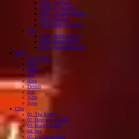
2022 - YouTube
2020/21 - YouTube
2019 - 25 Jahre 'Keltics'
2010 - Wacken
2019-2008 - YouTube
Foto
2024 - SüWi-Festival
2024 • Keltic4Kids
2023 - Neujahrskonzert
Band
The Keltics
Thys
Matze
Kai
Alex
Dennis
Eric
Addi
Sven
CDs
01. The Keltics
02. Here we go again
03. Rocky Roads
04. live
05. It´s About Time