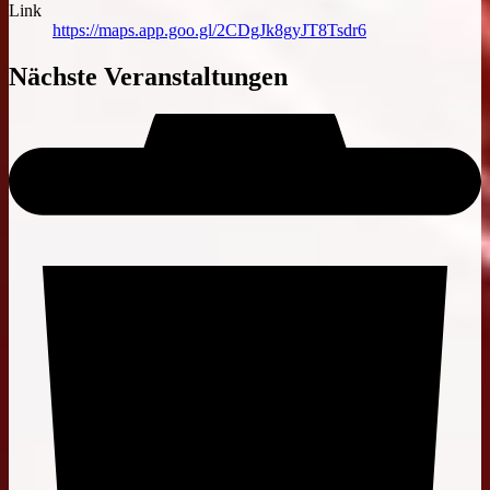
Link
https://maps.app.goo.gl/2CDgJk8gyJT8Tsdr6
Nächste Veranstaltungen