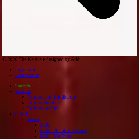
© 2026 The Keltics ♦ designed by Addi
Impressum
Datenschutz
Startseite
Termine
Termine (mit Landkarte)
Termin-Timeline
Termine-Archiv
Galerie
Video
2026
2024 - 30 Jahre 'Keltics'
2023 - YouTube