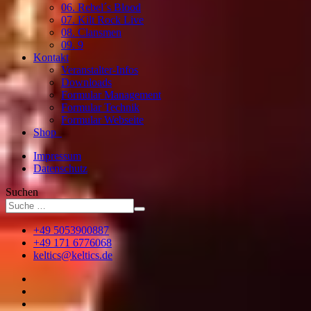
06. Rebel´s Blood
07. Kilt Rock Live
08. Clansmen
09. 9
Kontakt
Veranstalter-Infos
Downloads
Formular Management
Formular Technik
Formular Webseite
Shop
Impressum
Datenschutz
Suchen
+49 5053900887
+49 171 6776068
keltics@keltics.de